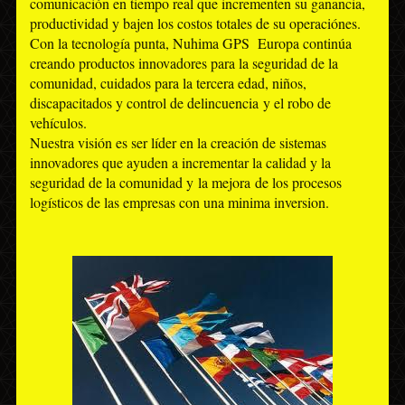
comunicación en tiempo real que incrementen su ganancia,
productividad y bajen los costos totales de su operaciónes.
Con la tecnología punta, Nuhima GPS Europa continúa
creando productos innovadores para la seguridad de la
comunidad, cuidados para la tercera edad, niños,
discapacitados y control de delincuencia y el robo de
vehículos.
Nuestra visión es ser líder en la creación de sistemas
innovadores que ayuden a incrementar la calidad y la
seguridad de la comunidad y la mejora de los procesos
logísticos de las empresas con una minima inversion.