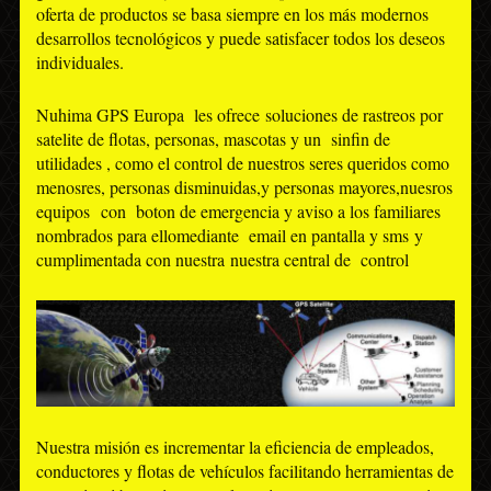
oferta de productos se basa siempre en los más modernos
desarrollos tecnológicos y puede satisfacer todos los deseos
individuales.
Nuhima GPS Europa les ofrece soluciones de rastreos por
satelite de flotas, personas, mascotas y un sinfin de
utilidades , como el control de nuestros seres queridos como
menosres, personas disminuidas,y personas mayores,nuesros
equipos con boton de emergencia y aviso a los familiares
nombrados para ellomediante email en pantalla y sms y
cumplimentada con nuestra nuestra central de control
Nuestra misión es incrementar la eficiencia de empleados,
conductores y flotas de vehículos facilitando herramientas de